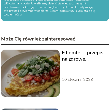
odżywiania i sportu. Uwielbiamy dzielić się wiedzą z naszymi
czytelnikami, pokazując, że nawet najbardziej złożone tematy mogą
być proste i przyjemne w odbiorze. Z nami zdrowy styl życia staje się
codziennością!
Może Cię również zainteresować
Fit omlet – przepis
na zdrowe
śniadanie
10 stycznia, 2023