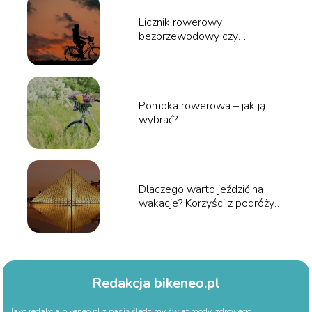
Licznik rowerowy
bezprzewodowy czy
przewodowy?
Pompka rowerowa – jak ją
wybrać?
Dlaczego warto jeździć na
wakacje? Korzyści z podróży
dla zdrowia i umysłu
Redakcja bikeneo.pl
Jako redakcja bikeneo.pl z pasją śledzimy świat mody, zdrowego