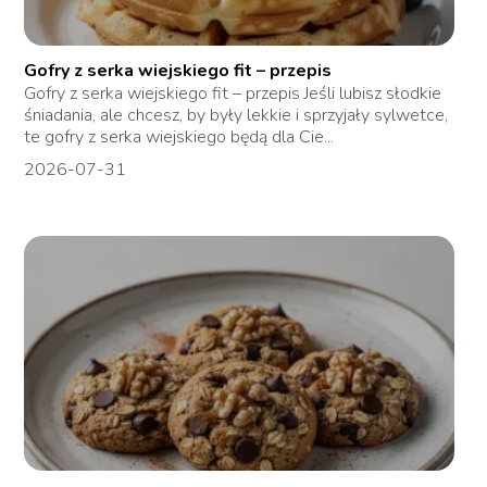
Gofry z serka wiejskiego fit – przepis
Gofry z serka wiejskiego fit – przepis Jeśli lubisz słodkie
śniadania, ale chcesz, by były lekkie i sprzyjały sylwetce,
te gofry z serka wiejskiego będą dla Cie...
2026-07-31