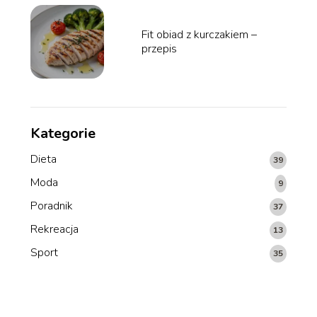
Fit obiad z kurczakiem –
przepis
Kategorie
Dieta
39
Moda
9
Poradnik
37
Rekreacja
13
Sport
35