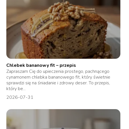
Chlebek bananowy fit – przepis
Zapraszam Cię do upieczenia prostego, pachnącego
cynamonem chlebka bananowego fit, który świetnie
sprawdzi się na śniadanie i zdrowy deser. To przepis,
który be...
2026-07-31