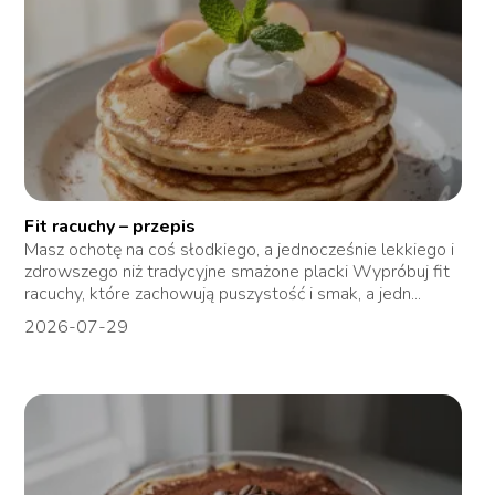
Fit racuchy – przepis
Masz ochotę na coś słodkiego, a jednocześnie lekkiego i
zdrowszego niż tradycyjne smażone placki Wypróbuj fit
racuchy, które zachowują puszystość i smak, a jedn...
2026-07-29