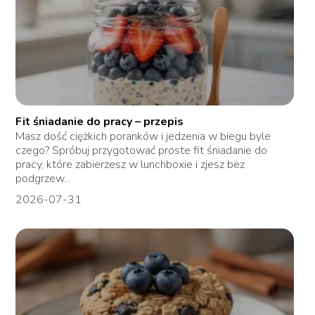
Fit śniadanie do pracy – przepis
Masz dość ciężkich poranków i jedzenia w biegu byle
czego? Spróbuj przygotować proste fit śniadanie do
pracy, które zabierzesz w lunchboxie i zjesz bez
podgrzew...
2026-07-31