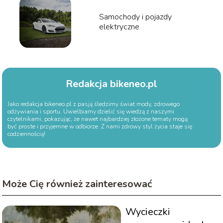
Samochody i pojazdy
elektryczne
Redakcja bikeneo.pl
Jako redakcja bikeneo.pl z pasją śledzimy świat mody, zdrowego
odżywiania i sportu. Uwielbiamy dzielić się wiedzą z naszymi
czytelnikami, pokazując, że nawet najbardziej złożone tematy mogą
być proste i przyjemne w odbiorze. Z nami zdrowy styl życia staje się
codziennością!
Może Cię również zainteresować
Wycieczki