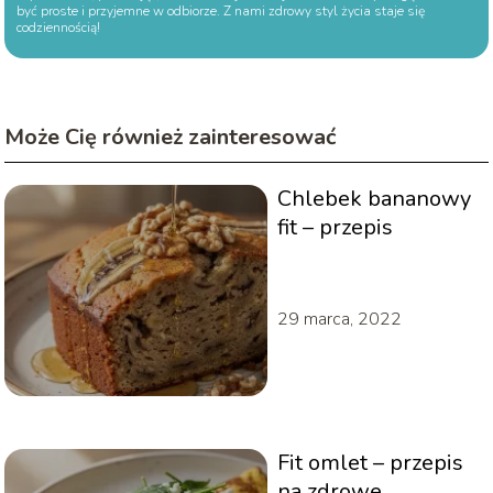
być proste i przyjemne w odbiorze. Z nami zdrowy styl życia staje się
codziennością!
Może Cię również zainteresować
Chlebek bananowy
fit – przepis
29 marca, 2022
Fit omlet – przepis
na zdrowe