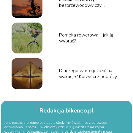
bezprzewodowy czy
przewodowy?
Pompka rowerowa – jak ją
wybrać?
Dlaczego warto jeździć na
wakacje? Korzyści z podróży
dla zdrowia i umysłu
Redakcja bikeneo.pl
Jako redakcja bikeneo.pl z pasją śledzimy świat mody, zdrowego
odżywiania i sportu. Uwielbiamy dzielić się wiedzą z naszymi
czytelnikami, pokazując, że nawet najbardziej złożone tematy mogą