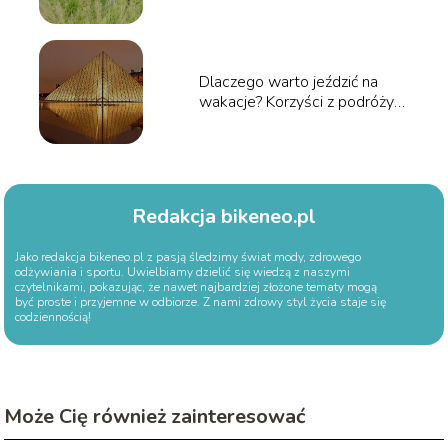
Dlaczego warto jeździć na
wakacje? Korzyści z podróży
dla zdrowia i umysłu
Redakcja bikeneo.pl
Jako redakcja bikeneo.pl z pasją śledzimy świat mody, zdrowego
odżywiania i sportu. Uwielbiamy dzielić się wiedzą z naszymi
czytelnikami, pokazując, że nawet najbardziej złożone tematy mogą
być proste i przyjemne w odbiorze. Z nami zdrowy styl życia staje się
codziennością!
Może Cię również zainteresować